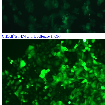
®
OriCell
BT474 with Luciferase & GFP