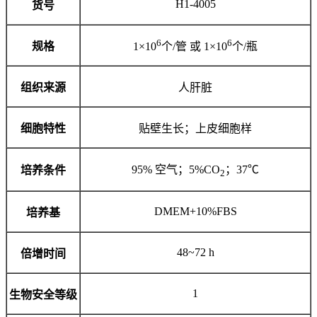
H1-4005
货号
6
6
规格
1×10
个/管 或 1×10
个/瓶
组织来源
人肝脏
细胞特性
贴壁生长；上皮细胞样
95% 空气；5%CO
；37℃
培养条件
2
DMEM+10%FBS
培养基
48~72 h
倍增时间
1
生物安全等级