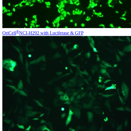
®
OriCell
NCI-H292 with Luciferase & GFP