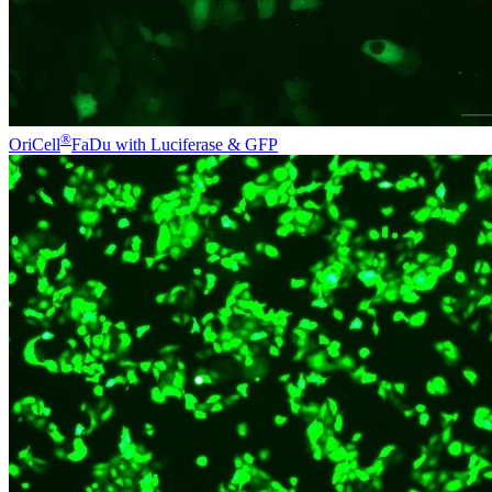
®
OriCell
FaDu with Luciferase & GFP