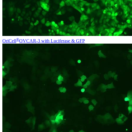
®
OriCell
OVCAR-3 with Luciferase & GFP