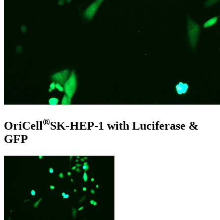
®
OriCell
SK-HEP-1 with Luciferase &
GFP