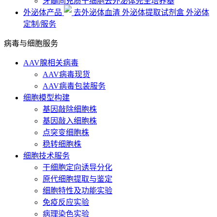
牙髓间充质干细胞去外泌体完全培养基
外泌体产品
去外泌体血清
外泌体提取试剂盒
外泌体
定制/服务
病毒与细胞服务
AAV腺相关病毒
AAV病毒现货
AAV病毒包装服务
细胞模型构建
基因敲除细胞株
基因敲入细胞株
点突变细胞株
稳转细胞株
细胞技术服务
干细胞定向诱导分化
原代细胞提取与鉴定
细胞特性及功能实验
免疫反应实验
病理染色实验