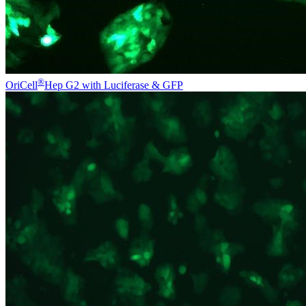
®
OriCell
Hep G2 with Luciferase & GFP