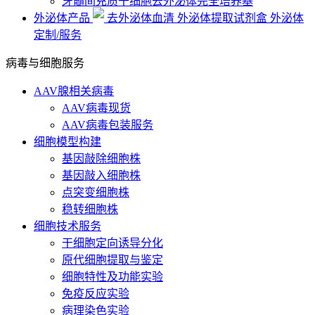
牙髓间充质干细胞去外泌体完全培养基
外泌体产品
去外泌体血清
外泌体提取试剂盒
外泌体
定制/服务
病毒与细胞服务
AAV腺相关病毒
AAV病毒现货
AAV病毒包装服务
细胞模型构建
基因敲除细胞株
基因敲入细胞株
点突变细胞株
稳转细胞株
细胞技术服务
干细胞定向诱导分化
原代细胞提取与鉴定
细胞特性及功能实验
免疫反应实验
病理染色实验