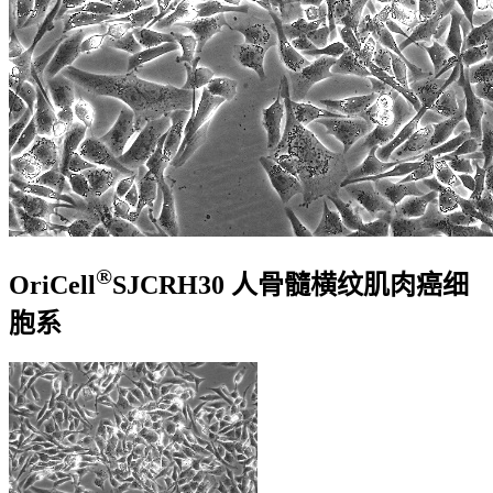
®
OriCell
SJCRH30 人骨髓横纹肌肉癌细
胞系