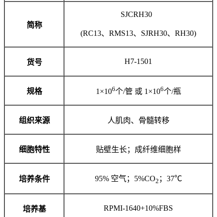
SJCRH30
简称
(RC13、RMS13、SJRH30、RH30)
H7-1501
货号
6
6
规格
1×10
个/管 或 1×10
个/瓶
组织来源
人肌肉、骨髓转移
细胞特性
贴壁生长；成纤维细胞样
95% 空气；5%CO
；37℃
培养条件
2
RPMI-1640+10%FBS
培养基