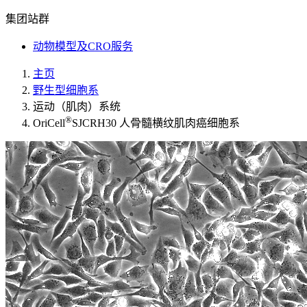
集团站群
动物模型及CRO服务
主页
野生型细胞系
运动（肌肉）系统
®
OriCell
SJCRH30 人骨髓横纹肌肉癌细胞系