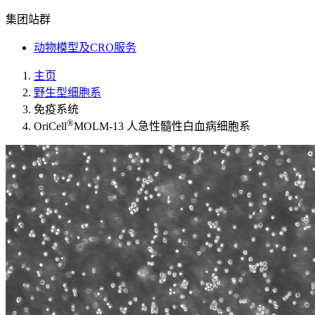
集团站群
动物模型及CRO服务
主页
野生型细胞系
免疫系统
®
OriCell
MOLM-13 人急性髓性白血病细胞系