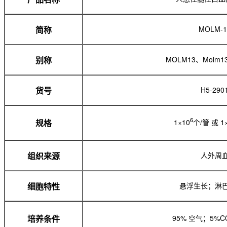
MOLM-1
简称
MOLM13、Molm13
别称
H5-290
货号
6
1×10
个/管 或 1
规格
人外周
组织来源
悬浮生长；淋
细胞特性
95% 空气；5%C
培养条件