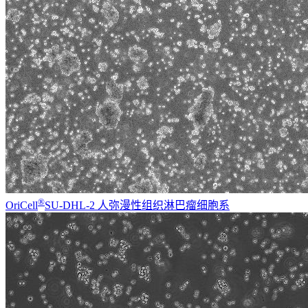
®
OriCell
SU-DHL-2 人弥漫性组织淋巴瘤细胞系