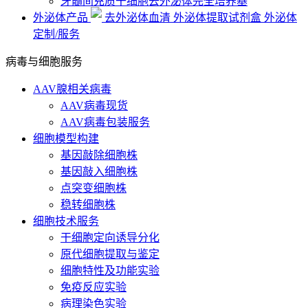
牙髓间充质干细胞去外泌体完全培养基
外泌体产品
去外泌体血清
外泌体提取试剂盒
外泌体
定制/服务
病毒与细胞服务
AAV腺相关病毒
AAV病毒现货
AAV病毒包装服务
细胞模型构建
基因敲除细胞株
基因敲入细胞株
点突变细胞株
稳转细胞株
细胞技术服务
干细胞定向诱导分化
原代细胞提取与鉴定
细胞特性及功能实验
免疫反应实验
病理染色实验