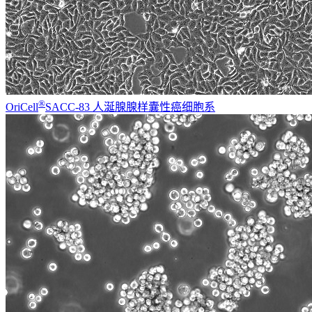
®
OriCell
SACC-83 人涎腺腺样囊性癌细胞系