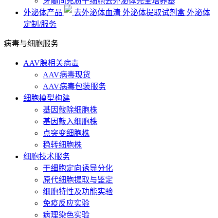
牙髓间充质干细胞去外泌体完全培养基
外泌体产品
去外泌体血清
外泌体提取试剂盒
外泌体
定制/服务
病毒与细胞服务
AAV腺相关病毒
AAV病毒现货
AAV病毒包装服务
细胞模型构建
基因敲除细胞株
基因敲入细胞株
点突变细胞株
稳转细胞株
细胞技术服务
干细胞定向诱导分化
原代细胞提取与鉴定
细胞特性及功能实验
免疫反应实验
病理染色实验