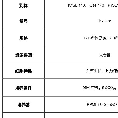
KYSE 140、Kyse-140、KYSE
别称
H1-8901
货号
6
6
1×10
个/管 或 1×10
规格
人食管
组织来源
贴壁生长；上皮细
细胞特性
95% 空气；5%CO
；
培养条件
2
RPMI-1640+10%
培养基