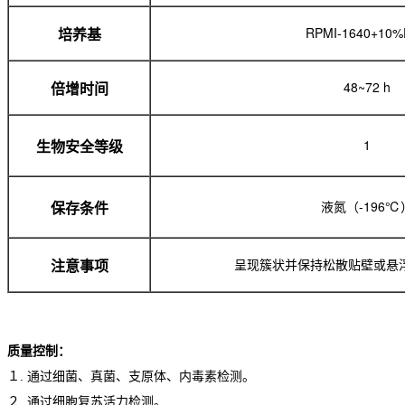
RPMI-1640+10%
培养基
48~72 h
倍增时间
1
生物安全等级
液氮（-196℃
保存条件
呈现簇状并保持松散贴壁或悬
注意事项
质量控制：
１. 通过细菌、真菌、支原体、内毒素检测。
２. 通过细胞复苏活力检测。