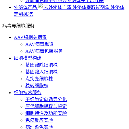
牙髓间充质干细胞去外泌体完全培养基
外泌体产品
去外泌体血清
外泌体提取试剂盒
外泌体
定制/服务
病毒与细胞服务
AAV腺相关病毒
AAV病毒现货
AAV病毒包装服务
细胞模型构建
基因敲除细胞株
基因敲入细胞株
点突变细胞株
稳转细胞株
细胞技术服务
干细胞定向诱导分化
原代细胞提取与鉴定
细胞特性及功能实验
免疫反应实验
病理染色实验