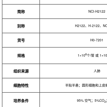
NCI-H2122
简称
H2122、H-2122、NC
别称
H0-7201
货号
6
1×10
个/管 或 1×1
规格
人肺
组织来源
半贴半悬；圆形细胞和上皮
细胞特性
95% 空气；5%CO
培养条件
2