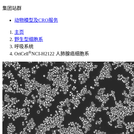
集团站群
动物模型及CRO服务
主页
野生型细胞系
呼吸系统
®
OriCell
NCI-H2122 人肺腺癌细胞系