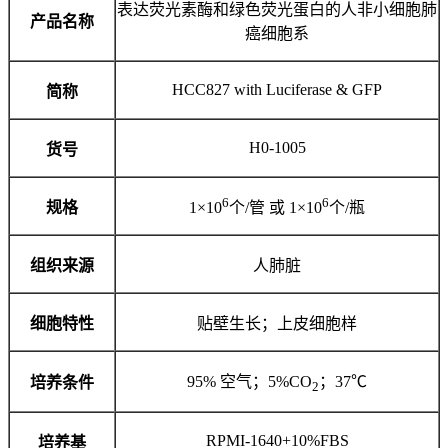
表达荧光素酶和绿色荧光蛋白的人非小细胞肺
产品名称
癌细胞系
HCC827 with Luciferase & GFP
简称
H0-1005
货号
6
6
规格
1×10
个/管 或 1×10
个/瓶
组织来源
人肺脏
细胞特性
贴壁生长；上皮细胞样
95% 空气；5%CO
；37℃
培养条件
2
RPMI-1640+10%FBS
培养基