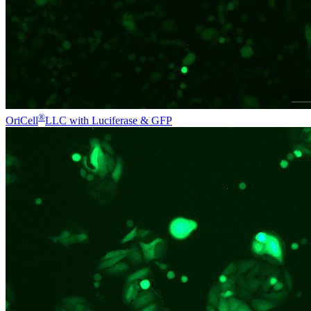
®
OriCell
LLC with Luciferase & GFP