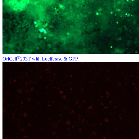
®
OriCell
293T with Luciferase & GFP