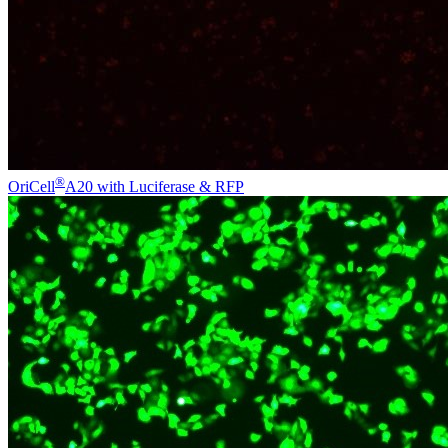
®
OriCell
A20 with Luciferase & RFP