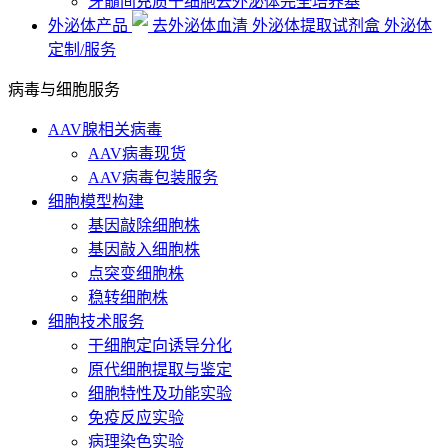
牙髓间充质干细胞去外泌体完全培养基
外泌体产品
去外泌体血清
外泌体提取试剂盒
外泌体
定制/服务
病毒与细胞服务
AAV腺相关病毒
AAV病毒现货
AAV病毒包装服务
细胞模型构建
基因敲除细胞株
基因敲入细胞株
点突变细胞株
稳转细胞株
细胞技术服务
干细胞定向诱导分化
原代细胞提取与鉴定
细胞特性及功能实验
免疫反应实验
病理染色实验