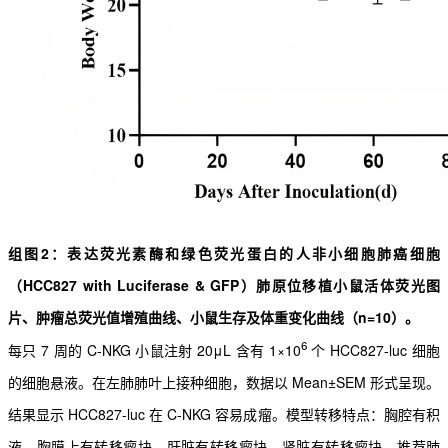
组图2：
表达荧光素酶和绿色荧光蛋白的人非小细胞肺癌细胞
（HCC827 with Luciferase & GFP）肺
原位移植小鼠活体荧光图
片、肿瘤总荧光值增殖曲线、小鼠生存及
体重变化曲线（n=10）。
6
每只 7 周的 C-NKG 小鼠注射 20μL 含有 1×10
个 HCC827-luc 细胞
的细胞悬液。在左肺肺叶上接种细
胞，数据以 Mean±SEM 形式呈现。
结果显示 HCC827-luc 在 C-NKG 容易成瘤。模型转移特点：胸腔有积
液，胸膜上有转移瘤块，肝脏有转移瘤块，肾脏有转移瘤块。推荐肺