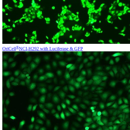
®
OriCell
NCI-H292 with Luciferase & GFP