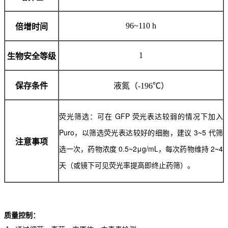
96~110 h
倍增时间
1
生物安全等级
保存条件
液氮（-196℃）
荧光筛选：可在 GFP 荧光表达较弱的情况下加入
Puro，以筛选荧光表达较好的细胞，建议 3~5 代筛
注意事项
选一次，药物浓度 0.5~2μg/mL，每次药物维持 2~4
天（或镜下可见荧光率提高即终止药筛）。
质量控制：