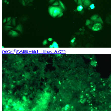
®
OriCell
SW480 with Luciferase & GFP