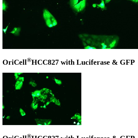
®
OriCell
HCC827 with Luciferase & GFP
®