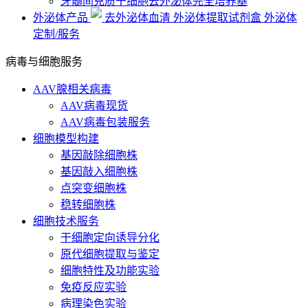
牙髓间充质干细胞去外泌体完全培养基
外泌体产品
去外泌体血清
外泌体提取试剂盒
外泌体
定制/服务
病毒与细胞服务
AAV腺相关病毒
AAV病毒现货
AAV病毒包装服务
细胞模型构建
基因敲除细胞株
基因敲入细胞株
点突变细胞株
稳转细胞株
细胞技术服务
干细胞定向诱导分化
原代细胞提取与鉴定
细胞特性及功能实验
免疫反应实验
病理染色实验