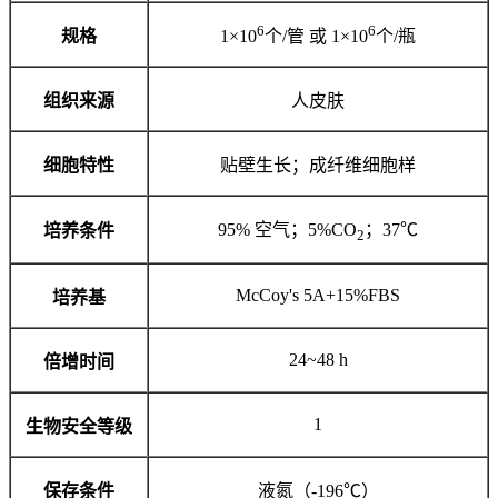
6
6
规格
1×10
个/管 或 1×10
个/瓶
组织来源
人皮肤
细胞特性
贴壁生长；成纤维细胞样
95% 空气；5%CO
；37℃
培养条件
2
McCoy's 5A+15%FBS
培养基
24~48 h
倍增时间
1
生物安全等级
保存条件
液氮（-196℃）