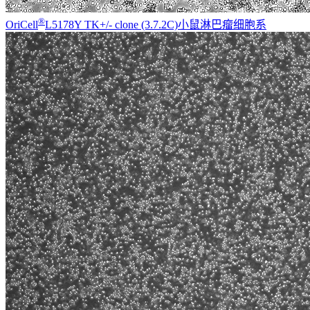
®
OriCell
L5178Y TK+/- clone (3.7.2C)小鼠淋巴瘤细胞系