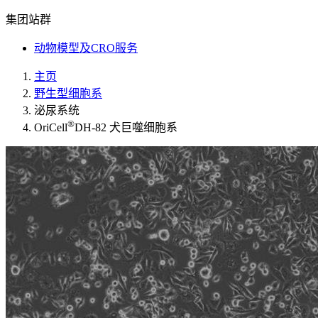
集团站群
动物模型及CRO服务
主页
野生型细胞系
泌尿系统
®
OriCell
DH-82 犬巨噬细胞系