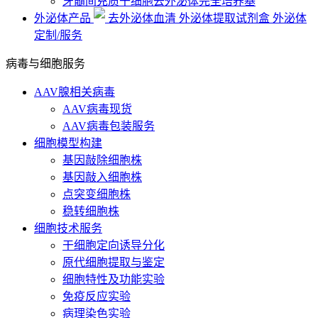
牙髓间充质干细胞去外泌体完全培养基
外泌体产品
去外泌体血清
外泌体提取试剂盒
外泌体
定制/服务
病毒与细胞服务
AAV腺相关病毒
AAV病毒现货
AAV病毒包装服务
细胞模型构建
基因敲除细胞株
基因敲入细胞株
点突变细胞株
稳转细胞株
细胞技术服务
干细胞定向诱导分化
原代细胞提取与鉴定
细胞特性及功能实验
免疫反应实验
病理染色实验