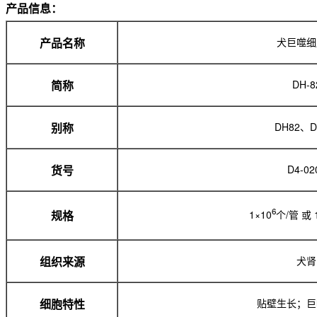
产品信息：
犬巨噬细
产品名称
DH-8
简称
DH82、D
别称
D4-02
货号
6
1×10
个/管 或 
规格
犬肾
组织来源
贴壁生长；巨
细胞特性