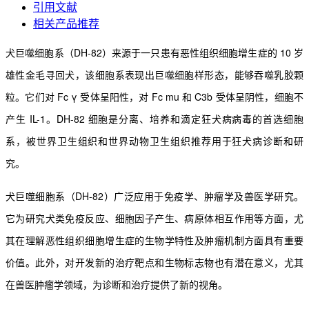
引用文献
相关产品推荐
犬巨噬细胞系（DH-82）来源于一只患有恶性组织细胞增生症的 10 岁
雄性金毛寻回犬，该细胞系表现
出巨噬细胞样形态，能够吞噬乳胶颗
粒。它们对 Fc γ 受体呈阳性，对 Fc mu 和 C3b 受体呈阴性，细胞不
产生 IL-1。DH-82 细胞是分离、培养和滴定狂犬病病毒的首选细胞
系，被世界卫生组织和世界动物卫生组
织推荐用于狂犬病诊断和研
究。
犬巨噬细胞系（DH-82）广泛应用于免疫学、肿瘤学及兽医学研究。
它为研究犬类免疫反应、细胞因
子产生、病原体相互作用等方面，尤
其在理解恶性组织细胞增生症的生物学特性及肿瘤机制方面具有重要
价值。此外，对开发新的治疗靶点和生物标志物也有潜在意义，尤其
在兽医肿瘤学领域，为诊断和治疗提
供了新的视角。