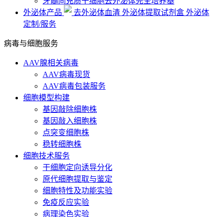
牙髓间充质干细胞去外泌体完全培养基
外泌体产品
去外泌体血清
外泌体提取试剂盒
外泌体
定制/服务
病毒与细胞服务
AAV腺相关病毒
AAV病毒现货
AAV病毒包装服务
细胞模型构建
基因敲除细胞株
基因敲入细胞株
点突变细胞株
稳转细胞株
细胞技术服务
干细胞定向诱导分化
原代细胞提取与鉴定
细胞特性及功能实验
免疫反应实验
病理染色实验