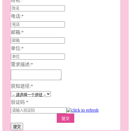
姓名:
*
电话:
*
邮箱:
*
单位:
*
需求描述:
*
获知途径:
*
验证码
*
提交
提交