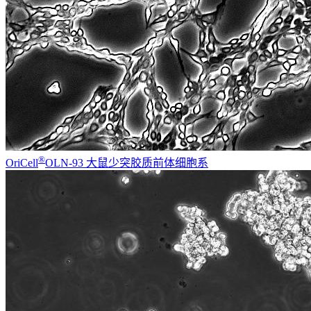
®
OriCell
OLN-93 大鼠少突胶质前体细胞系