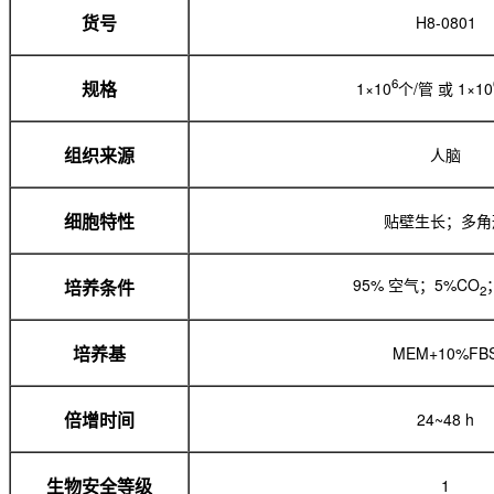
H8-0801
货号
6
1×10
个/管 或 1×10
规格
人脑
组织来源
贴壁生长；多角
细胞特性
95% 空气；5%CO
培养条件
2
MEM+10%FB
培养基
24~48 h
倍增时间
1
生物安全等级