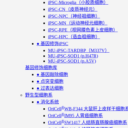
iPSC-Microglia（小胶质细胞）
iPSC-CN（皮质神经元）
iPSC-NPC（神经祖细胞）
iPSC-MN（运动神经元细胞）
iPSC-RPE（视网膜色素上皮细胞）
iPSC-HPC（造血祖细胞）
● 基因修饰iPSC
MU-iPSC-TARDBP（M337V）
MU-iPSC-SOD1 (p.H47R)
MU-iPSC-SOD1 (p.A5V)
基因修饰细胞库
● 基因敲除细胞
● 点突变细胞
● 过表达细胞
野生型细胞系
● 消化系统
®
OriCell
WB-F344 大鼠肝上皮样干细胞
®
OriCell
IM95 人胃癌细胞系
®
OriCell
SW1417 人结肠直肠腺癌细胞系
®