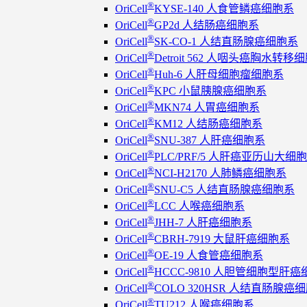
®
OriCell
KYSE-140 人食管鳞癌细胞系
®
OriCell
GP2d 人结肠癌细胞系
®
OriCell
SK-CO-1 人结直肠腺癌细胞系
®
OriCell
Detroit 562 人咽头癌胸水转移
®
OriCell
Huh-6 人肝母细胞瘤细胞系
®
OriCell
KPC 小鼠胰腺癌细胞系
®
OriCell
MKN74 人胃癌细胞系
®
OriCell
KM12 人结肠癌细胞系
®
OriCell
SNU-387 人肝癌细胞系
®
OriCell
PLC/PRF/5 人肝癌亚历山大细
®
OriCell
NCI-H2170 人肺鳞癌细胞系
®
OriCell
SNU-C5 人结直肠腺癌细胞系
®
OriCell
LCC 人喉癌细胞系
®
OriCell
JHH-7 人肝癌细胞系
®
OriCell
CBRH-7919 大鼠肝癌细胞系
®
OriCell
OE-19 人食管癌细胞系
®
OriCell
HCCC-9810 人胆管细胞型肝
®
OriCell
COLO 320HSR 人结直肠腺癌
®
OriCell
TU212 人喉癌细胞系