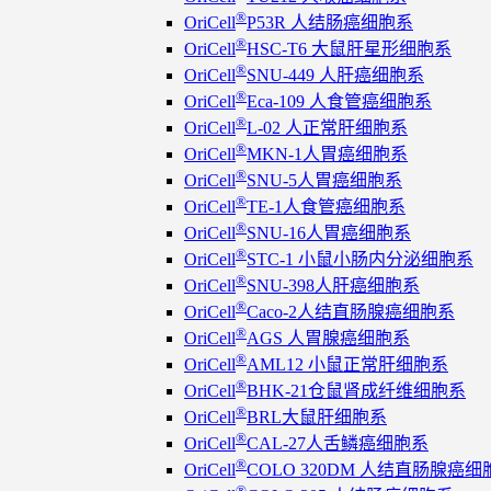
®
OriCell
P53R 人结肠癌细胞系
®
OriCell
HSC-T6 大鼠肝星形细胞系
®
OriCell
SNU-449 人肝癌细胞系
®
OriCell
Eca-109 人食管癌细胞系
®
OriCell
L-02 人正常肝细胞系
®
OriCell
MKN-1人胃癌细胞系
®
OriCell
SNU-5人胃癌细胞系
®
OriCell
TE-1人食管癌细胞系
®
OriCell
SNU-16人胃癌细胞系
®
OriCell
STC-1 小鼠小肠内分泌细胞系
®
OriCell
SNU-398人肝癌细胞系
®
OriCell
Caco-2人结直肠腺癌细胞系
®
OriCell
AGS 人胃腺癌细胞系
®
OriCell
AML12 小鼠正常肝细胞系
®
OriCell
BHK-21仓鼠肾成纤维细胞系
®
OriCell
BRL大鼠肝细胞系
®
OriCell
CAL-27人舌鳞癌细胞系
®
OriCell
COLO 320DM 人结直肠腺癌细
®