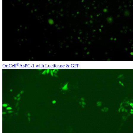
®
OriCell
AsPC-1 with Luciferase & GFP