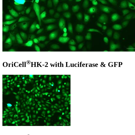
®
OriCell
HK-2 with Luciferase & GFP