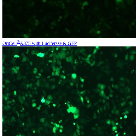
®
OriCell
A375 with Luciferase & GFP