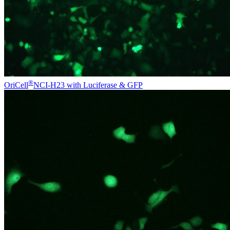
®
OriCell
NCI-H23 with Luciferase & GFP