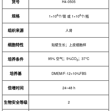
H4-0505
货号
6
6
1×10
个/管 或 1×10
个/瓶
规格
人肾
组织来源
贴壁生长；上皮细胞样
细胞特性
95% 空气；5%CO
；37℃
培养条件
2
DMEM/F-12+10%FBS
培养基
24~48 h
倍增时间
2
生物安全等级