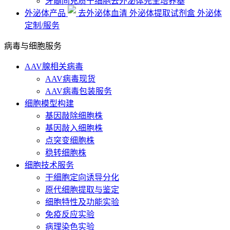
牙髓间充质干细胞去外泌体完全培养基
外泌体产品
去外泌体血清
外泌体提取试剂盒
外泌体
定制/服务
病毒与细胞服务
AAV腺相关病毒
AAV病毒现货
AAV病毒包装服务
细胞模型构建
基因敲除细胞株
基因敲入细胞株
点突变细胞株
稳转细胞株
细胞技术服务
干细胞定向诱导分化
原代细胞提取与鉴定
细胞特性及功能实验
免疫反应实验
病理染色实验