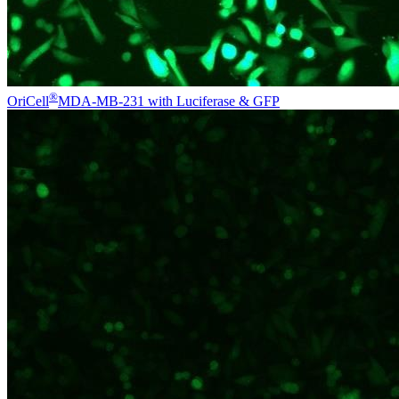
®
OriCell
MDA-MB-231 with Luciferase & GFP