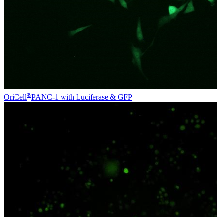
®
OriCell
PANC-1 with Luciferase & GFP