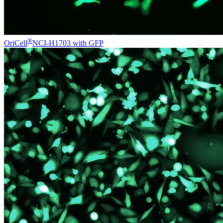
®
OriCell
NCI-H1703 with GFP