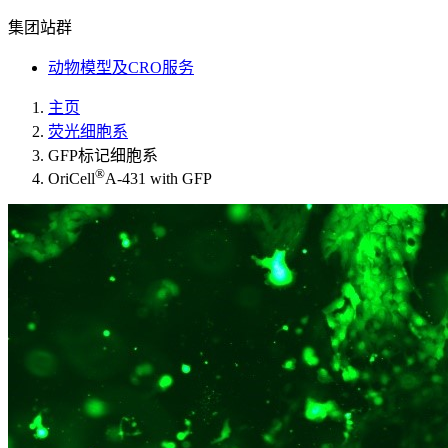
集团站群
动物模型及CRO服务
主页
荧光细胞系
GFP标记细胞系
®
OriCell
A-431 with GFP