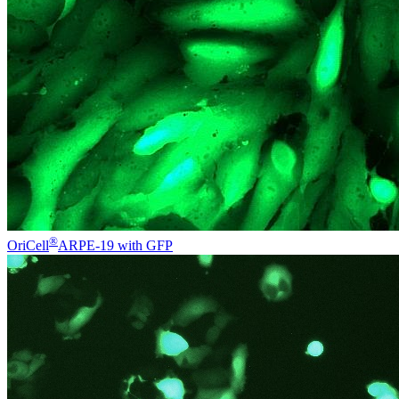
®
OriCell
ARPE-19 with GFP