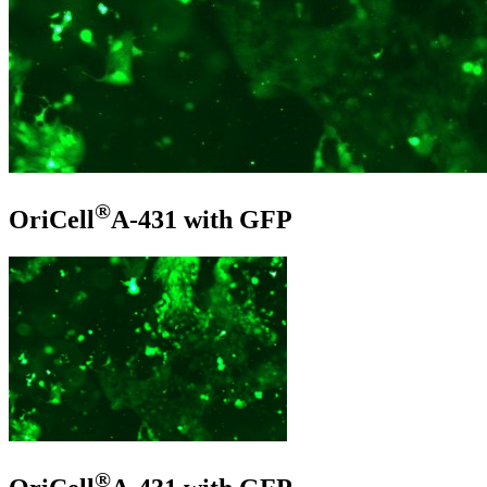
®
OriCell
A-431 with GFP
®