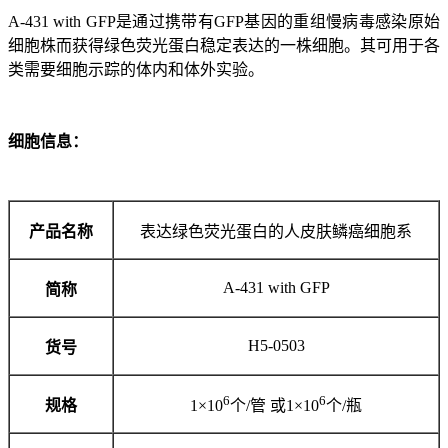
A-431 with GFP是通过携带有GFP基因的重组慢病毒感染原始
细胞株而获得绿色荧光蛋白稳定表达的一株细胞。其可用于各
类需要细胞示踪的体内和体外实验。
细胞信息：
产品名称
表达绿色荧光蛋白的人皮肤鳞癌细胞系
A-431 with GFP
简称
H5-0503
货号
6
6
规格
1×10
个/管 或1×10
个/瓶