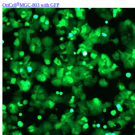
®
OriCell
MGC-803 with GFP