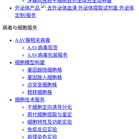
牙髓间充质干细胞去外泌体完全培养基
外泌体产品
去外泌体血清
外泌体提取试剂盒
外泌体
定制/服务
病毒与细胞服务
AAV腺相关病毒
AAV病毒现货
AAV病毒包装服务
细胞模型构建
基因敲除细胞株
基因敲入细胞株
点突变细胞株
稳转细胞株
细胞技术服务
干细胞定向诱导分化
原代细胞提取与鉴定
细胞特性及功能实验
免疫反应实验
病理染色实验