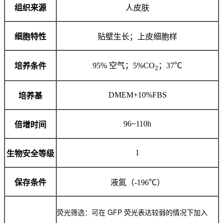
组织来源
人皮肤
细胞特性
贴壁生长；上皮细胞样
95% 空气；5%CO
；37℃
培养条件
2
DMEM+10%FBS
培养基
96~110h
倍增时间
1
生物安全等级
保存条件
液氮（-196℃）
荧光筛选：可在 GFP 荧光表达较弱的情况下加入