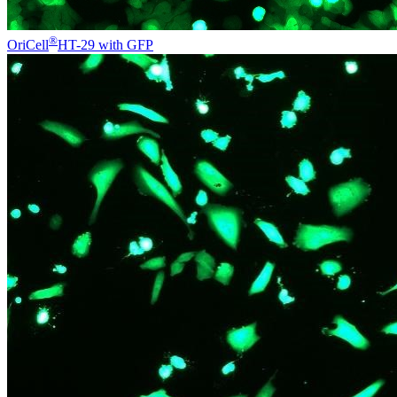
®
OriCell
HT-29 with GFP