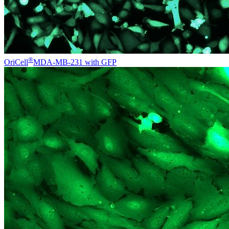
®
OriCell
MDA-MB-231 with GFP