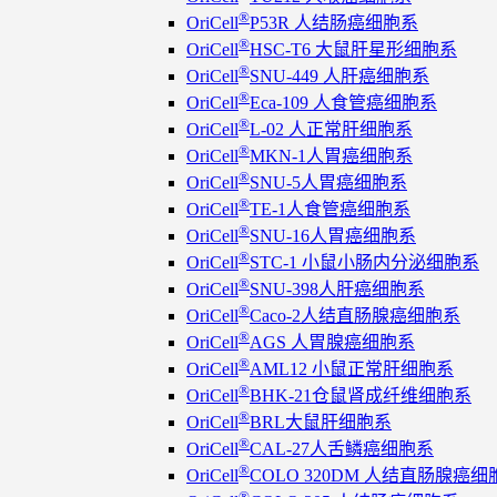
®
OriCell
P53R 人结肠癌细胞系
®
OriCell
HSC-T6 大鼠肝星形细胞系
®
OriCell
SNU-449 人肝癌细胞系
®
OriCell
Eca-109 人食管癌细胞系
®
OriCell
L-02 人正常肝细胞系
®
OriCell
MKN-1人胃癌细胞系
®
OriCell
SNU-5人胃癌细胞系
®
OriCell
TE-1人食管癌细胞系
®
OriCell
SNU-16人胃癌细胞系
®
OriCell
STC-1 小鼠小肠内分泌细胞系
®
OriCell
SNU-398人肝癌细胞系
®
OriCell
Caco-2人结直肠腺癌细胞系
®
OriCell
AGS 人胃腺癌细胞系
®
OriCell
AML12 小鼠正常肝细胞系
®
OriCell
BHK-21仓鼠肾成纤维细胞系
®
OriCell
BRL大鼠肝细胞系
®
OriCell
CAL-27人舌鳞癌细胞系
®
OriCell
COLO 320DM 人结直肠腺癌细
®