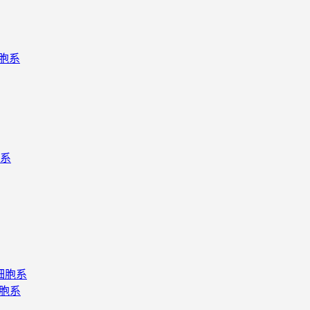
细胞系
胞系
癌细胞系
细胞系