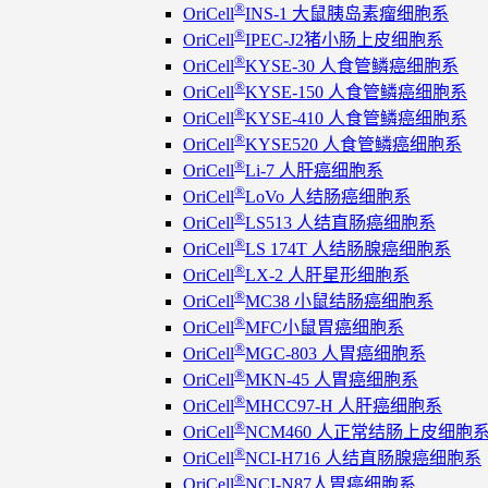
®
OriCell
INS-1 大鼠胰岛素瘤细胞系
®
OriCell
IPEC-J2猪小肠上皮细胞系
®
OriCell
KYSE-30 人食管鳞癌细胞系
®
OriCell
KYSE-150 人食管鳞癌细胞系
®
OriCell
KYSE-410 人食管鳞癌细胞系
®
OriCell
KYSE520 人食管鳞癌细胞系
®
OriCell
Li-7 人肝癌细胞系
®
OriCell
LoVo 人结肠癌细胞系
®
OriCell
LS513 人结直肠癌细胞系
®
OriCell
LS 174T 人结肠腺癌细胞系
®
OriCell
LX-2 人肝星形细胞系
®
OriCell
MC38 小鼠结肠癌细胞系
®
OriCell
MFC小鼠胃癌细胞系
®
OriCell
MGC-803 人胃癌细胞系
®
OriCell
MKN-45 人胃癌细胞系
®
OriCell
MHCC97-H 人肝癌细胞系
®
OriCell
NCM460 人正常结肠上皮细胞
®
OriCell
NCI-H716 人结直肠腺癌细胞系
®
OriCell
NCI-N87人胃癌细胞系