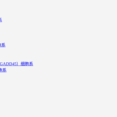
系
胞系
（GADD45）细胞系
细胞系