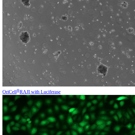
®
OriCell
RAJI with Luciferase