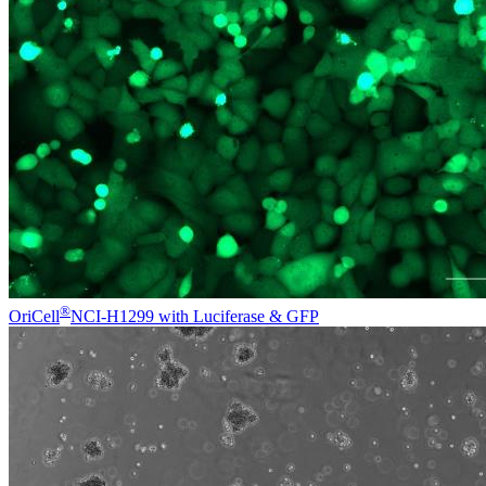
®
OriCell
NCI-H1299 with Luciferase & GFP