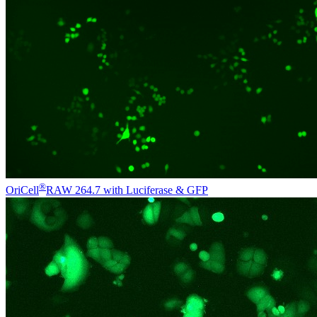
®
OriCell
RAW 264.7 with Luciferase & GFP