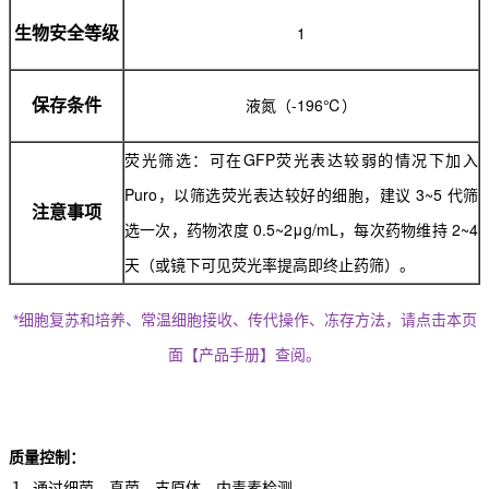
1
生物安全等级
液氮（-196℃）
保存条件
荧光筛选：可在GFP荧光表达较弱的情况下加入
Puro，以筛选荧光表达较好
的细胞，建议 3~5 代筛
注意事项
选一次，药物浓度 0.5~2μg/mL，每次药物维持 2~4
天（或镜下可见荧光率提高即终止药筛）。
*细胞复苏和培养、常温细胞接收、传代操作、冻存方法，请点击本页
面【产品手册】查阅。
质量控制：
１. 通过细菌、真菌、支原体、内毒素检测。