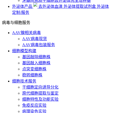
牙髓间充质干细胞去外泌体完全培养基
外泌体产品
去外泌体血清
外泌体提取试剂盒
外泌体
定制/服务
病毒与细胞服务
AAV腺相关病毒
AAV病毒现货
AAV病毒包装服务
细胞模型构建
基因敲除细胞株
基因敲入细胞株
点突变细胞株
稳转细胞株
细胞技术服务
干细胞定向诱导分化
原代细胞提取与鉴定
细胞特性及功能实验
免疫反应实验
病理染色实验