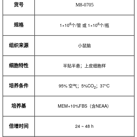
货号
M8-0705
6
6
1×10
个/管 或 1×10
个/瓶
规格
小鼠脑
组织来源
半贴半悬；上皮细胞样
细胞特性
95% 空气；5%CO
；37℃
培养条件
2
MEM+10%FBS（含NEAA）
培养基
24 ~ 48 h
倍增时间