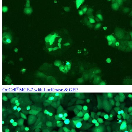
®
OriCell
MCF-7 with Luciferase & GFP