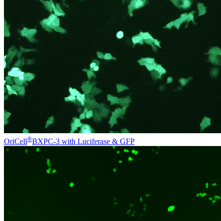
®
OriCell
BXPC-3 with Luciferase & GFP