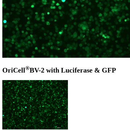
®
OriCell
BV-2 with Luciferase & GFP