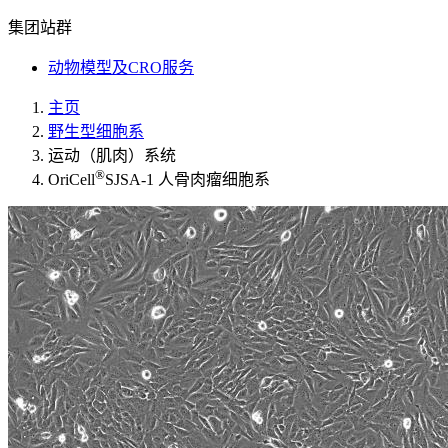
集团站群
动物模型及CRO服务
主页
野生型细胞系
运动（肌肉）系统
®
OriCell
SJSA-1 人骨肉瘤细胞系