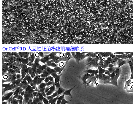
®
OriCell
RD 人恶性胚胎横纹肌瘤细胞系