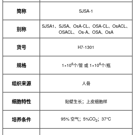
SJSA-1
简称
SJSA1、SJSA、OsA-CL、OSA-CL、OsACL、
别称
OSACL、 Os-A、OSA、OsA
H7-1301
货号
6
6
1×10
个/管 或 1×10
个/瓶
规格
人骨
组织来源
贴壁生长；上皮细胞样
细胞特性
95% 空气；5%CO
；37℃
培养条件
2