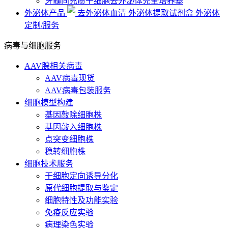
牙髓间充质干细胞去外泌体完全培养基
外泌体产品
去外泌体血清
外泌体提取试剂盒
外泌体
定制/服务
病毒与细胞服务
AAV腺相关病毒
AAV病毒现货
AAV病毒包装服务
细胞模型构建
基因敲除细胞株
基因敲入细胞株
点突变细胞株
稳转细胞株
细胞技术服务
干细胞定向诱导分化
原代细胞提取与鉴定
细胞特性及功能实验
免疫反应实验
病理染色实验