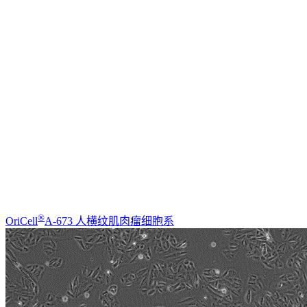
®
OriCell
A-673 人横纹肌肉瘤细胞系