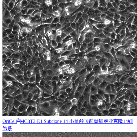
®
OriCell
MC3T3-E1 Subclone 14 小鼠颅顶前骨细胞亚克隆14细
胞系