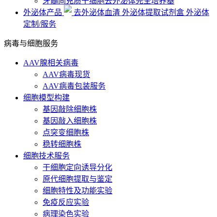
牙髓间充质干细胞去外泌体完全培养基
外泌体产品
去外泌体血清
外泌体提取试剂盒
外泌体
定制/服务
病毒与细胞服务
AAV腺相关病毒
AAV病毒现货
AAV病毒包装服务
细胞模型构建
基因敲除细胞株
基因敲入细胞株
点突变细胞株
稳转细胞株
细胞技术服务
干细胞定向诱导分化
原代细胞提取与鉴定
细胞特性及功能实验
免疫反应实验
病理染色实验