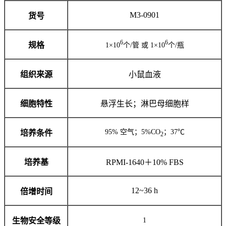
M3-0901
货号
6
6
规格
1×10
个/管 或 1×10
个/瓶
组织来源
小鼠血液
细胞特性
悬浮生长；淋巴母细胞样
95% 空气；5%CO
；37℃
培养条件
2
培养基
RPMI-1640＋10% FBS
12~36 h
倍增时间
生物安全等级
1