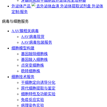
牙髓间充质干细胞去外泌体完全培养基
外泌体产品
去外泌体血清
外泌体提取试剂盒
外泌体
定制/服务
病毒与细胞服务
AAV腺相关病毒
AAV病毒现货
AAV病毒包装服务
细胞模型构建
基因敲除细胞株
基因敲入细胞株
点突变细胞株
稳转细胞株
细胞技术服务
干细胞定向诱导分化
原代细胞提取与鉴定
细胞特性及功能实验
免疫反应实验
病理染色实验