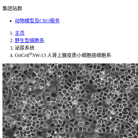
集团站群
动物模型及CRO服务
主页
野生型细胞系
泌尿系统
®
OriCell
SW-13 人肾上腺皮质小细胞癌细胞系