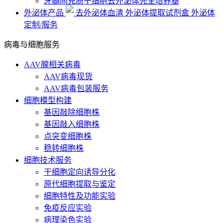
牙髓间充质干细胞去外泌体完全培养基
外泌体产品
去外泌体血清
外泌体提取试剂盒
外泌体
定制/服务
病毒与细胞服务
AAV腺相关病毒
AAV病毒现货
AAV病毒包装服务
细胞模型构建
基因敲除细胞株
基因敲入细胞株
点突变细胞株
稳转细胞株
细胞技术服务
干细胞定向诱导分化
原代细胞提取与鉴定
细胞特性及功能实验
免疫反应实验
病理染色实验