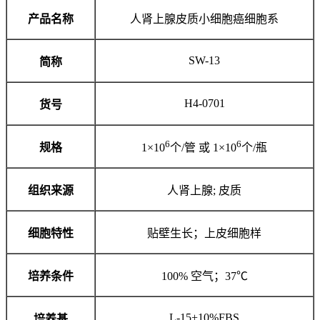
产品名称
人肾上腺皮质小细胞癌细胞系
SW-13
简称
H4-0701
货号
6
6
规格
1×10
个/管 或 1×10
个/瓶
组织来源
人肾上腺; 皮质
细胞特性
贴壁生长；上皮细胞样
培养条件
100% 空气；37℃
L-15+10%FBS
培养基