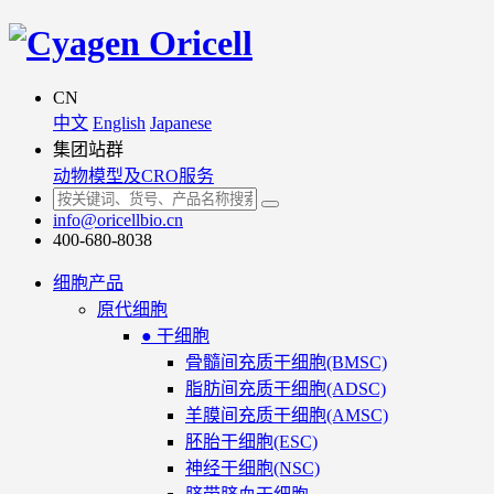
CN
中文
English
Japanese
集团站群
动物模型及CRO服务
info@oricellbio.cn
400-680-8038
细胞产品
原代细胞
● 干细胞
骨髓间充质干细胞(BMSC)
脂肪间充质干细胞(ADSC)
羊膜间充质干细胞(AMSC)
胚胎干细胞(ESC)
神经干细胞(NSC)