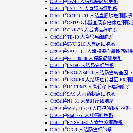
OriCell
SW48 人结肠腺癌细胞系
®
OriCell
LS411N 人盲肠癌细胞系
®
OriCell
COLO 201 人结直肠腺癌细胞系
®
OriCell
CMT93 小鼠直肠多倍体癌细胞
®
OriCell
CAL-33 人舌磷癌细胞系
®
OriCell
TE-10 人食管癌细胞系
®
OriCell
SNU-216 人胃癌细胞系
®
OriCell
SACC-83 人涎腺腺样囊性癌细
®
OriCell
PaTu8988t 人胰腺癌细胞系
®
OriCell
LS180 人结肠癌细胞系
®
OriCell
RKO-AS45-1 人结肠癌转基因
®
OriCell
RKO-E6 人结肠癌转基因 E6 
®
OriCell
HCCLM3 人高转移肝癌细胞系
®
OriCell
SAS 人舌鳞状癌细胞系
®
OriCell
N1-S1 大鼠肝癌细胞系
®
OriCell
WSU-HN30 人口腔鳞状细胞系
®
OriCell
Mahlavu 人肝癌细胞系
®
OriCell
KYSE-180 人食管癌细胞系
®
OriCell
CX-1 人结肠癌细胞系