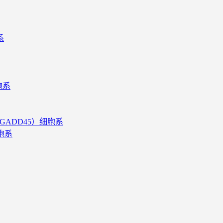
系
胞系
（GADD45）细胞系
细胞系