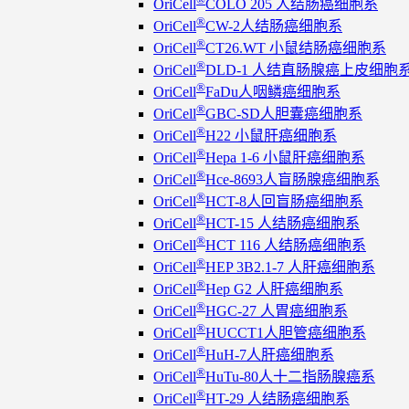
OriCell
COLO 205 人结肠癌细胞系
®
OriCell
CW-2人结肠癌细胞系
®
OriCell
CT26.WT 小鼠结肠癌细胞系
®
OriCell
DLD-1 人结直肠腺癌上皮细胞
®
OriCell
FaDu人咽鳞癌细胞系
®
OriCell
GBC-SD人胆囊癌细胞系
®
OriCell
H22 小鼠肝癌细胞系
®
OriCell
Hepa 1-6 小鼠肝癌细胞系
®
OriCell
Hce-8693人盲肠腺癌细胞系
®
OriCell
HCT-8人回盲肠癌细胞系
®
OriCell
HCT-15 人结肠癌细胞系
®
OriCell
HCT 116 人结肠癌细胞系
®
OriCell
HEP 3B2.1-7 人肝癌细胞系
®
OriCell
Hep G2 人肝癌细胞系
®
OriCell
HGC-27 人胃癌细胞系
®
OriCell
HUCCT1人胆管癌细胞系
®
OriCell
HuH-7人肝癌细胞系
®
OriCell
HuTu-80人十二指肠腺癌系
®
OriCell
HT-29 人结肠癌细胞系