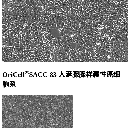
®
OriCell
SACC-83 人涎腺腺样囊性癌细
胞系