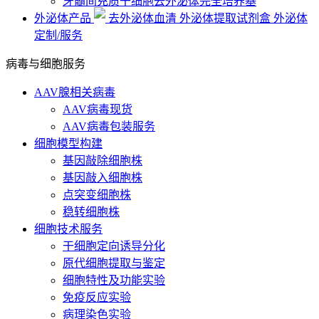
牙髓间充质干细胞去外泌体完全培养基
外泌体产品
去外泌体血清
外泌体提取试剂盒
外泌体
定制/服务
病毒与细胞服务
AAV腺相关病毒
AAV病毒现货
AAV病毒包装服务
细胞模型构建
基因敲除细胞株
基因敲入细胞株
点突变细胞株
稳转细胞株
细胞技术服务
干细胞定向诱导分化
原代细胞提取与鉴定
细胞特性及功能实验
免疫反应实验
病理染色实验