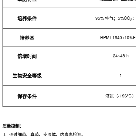
95% 空气；5%CO
；
培养条件
2
RPMI-1640+10%
培养基
24~48 h
倍增时间
1
生物安全等级
液氮（-196℃
保存条件
质量控制：
１. 通过细菌、真菌、支原体、内毒素检测。