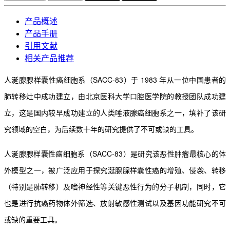
产品概述
产品手册
引用文献
相关产品推荐
人涎腺腺样囊性癌细胞系（SACC-83）于 1983 年从一位中国患者的
肺转移灶中成功建立，由北京医
科大学口腔医学院的教授团队成功建
立，这是国内较早成功建立的人类唾液腺癌细胞系之一，填补了该研
究领域的空白，为后续数十年的研究提供了不可或缺的工具。
人涎腺腺样囊性癌细胞系（SACC-83）是研究该恶性肿瘤最核心的体
外模型之一，被广泛应用于探究
涎腺腺样囊性癌的增殖、侵袭、转移
（特别是肺转移）及嗜神经性等关键恶性行为的分子机制，同时，它
也是进行抗癌药物体外筛选、放射敏感性测试以及基因功能研究不可
或缺的重要工
具。