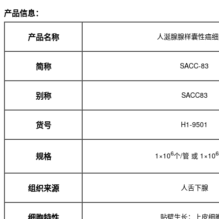
产品信息：
人涎腺腺样囊性癌细
产品名称
SACC-83
简称
SACC83
别称
H1-9501
货号
6
6
1×10
个/管 或 1×10
规格
人舌下腺
组织来源
贴壁生长；上皮细
细胞特性