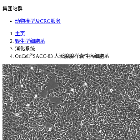
集团站群
动物模型及CRO服务
主页
野生型细胞系
消化系统
®
OriCell
SACC-83 人涎腺腺样囊性癌细胞系