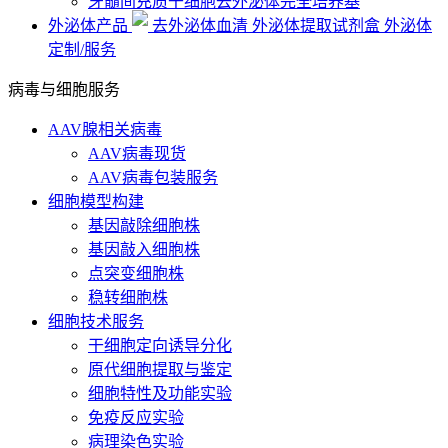
牙髓间充质干细胞去外泌体完全培养基
外泌体产品
去外泌体血清
外泌体提取试剂盒
外泌体
定制/服务
病毒与细胞服务
AAV腺相关病毒
AAV病毒现货
AAV病毒包装服务
细胞模型构建
基因敲除细胞株
基因敲入细胞株
点突变细胞株
稳转细胞株
细胞技术服务
干细胞定向诱导分化
原代细胞提取与鉴定
细胞特性及功能实验
免疫反应实验
病理染色实验