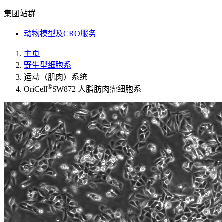
集团站群
动物模型及CRO服务
主页
野生型细胞系
运动（肌肉）系统
®
OriCell
SW872 人脂肪肉瘤细胞系