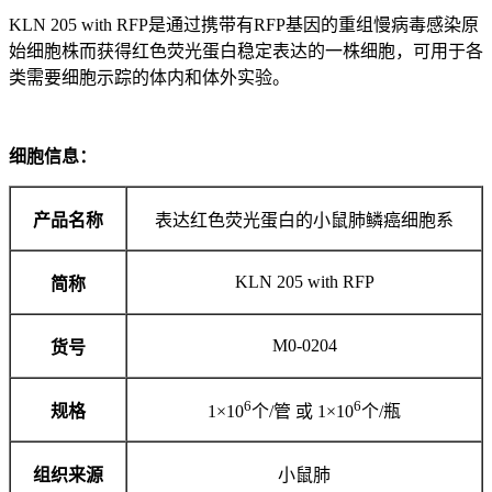
KLN 205 with RFP是通过携带有RFP基因的重组慢病毒感染原
始细胞株而获得红色荧光蛋白稳定表达的一株细胞，可用于各
类需要细胞示踪的体内和体外实验。
细胞信息：
产品名称
表达红色荧光蛋白的小鼠肺鳞癌细胞系
KLN 205 with RFP
简称
M0-0204
货号
6
6
规格
1×10
个/管 或 1×10
个/瓶
组织来源
小鼠肺