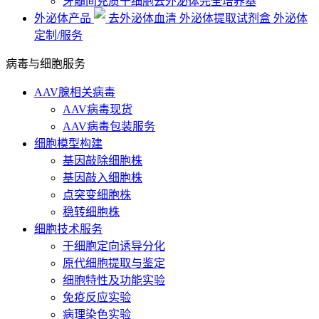
牙髓间充质干细胞去外泌体完全培养基
外泌体产品
去外泌体血清
外泌体提取试剂盒
外泌体
定制/服务
病毒与细胞服务
AAV腺相关病毒
AAV病毒现货
AAV病毒包装服务
细胞模型构建
基因敲除细胞株
基因敲入细胞株
点突变细胞株
稳转细胞株
细胞技术服务
干细胞定向诱导分化
原代细胞提取与鉴定
细胞特性及功能实验
免疫反应实验
病理染色实验