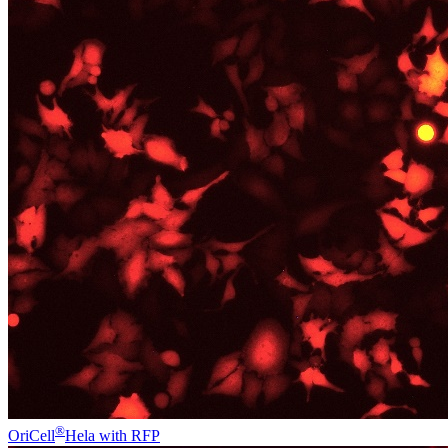
®
OriCell
Hela with RFP