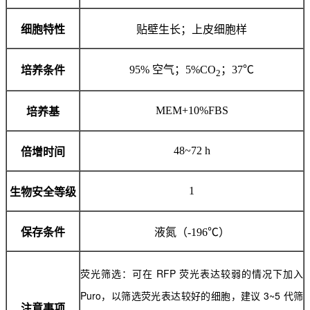
细胞特性
贴壁生长；上皮细胞样
95% 空气；5%CO
；37℃
培养条件
2
MEM+10%FBS
培养基
48~72 h
倍增时间
1
生物安全等级
保存条件
液氮（-196℃）
荧光筛选：可在 RFP 荧光表达较弱的情况下加入
Puro，以筛选荧光表达较好的细胞，建议 3~5 代筛
注意事项