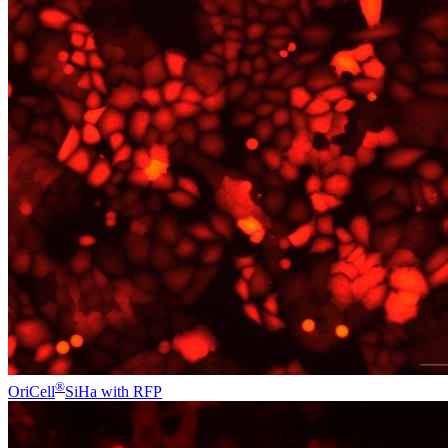
®
OriCell
SiHa with RFP