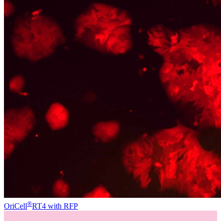
®
OriCell
RT4 with RFP