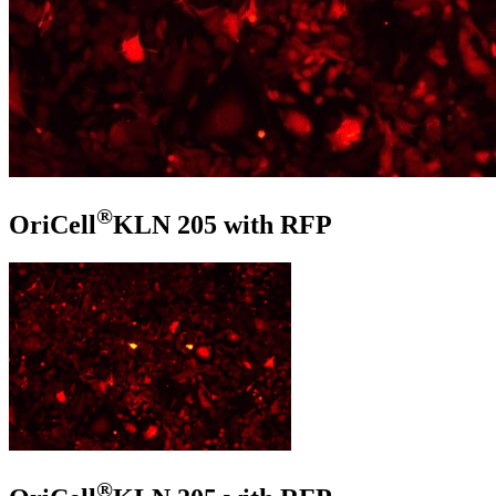
®
OriCell
KLN 205 with RFP
®