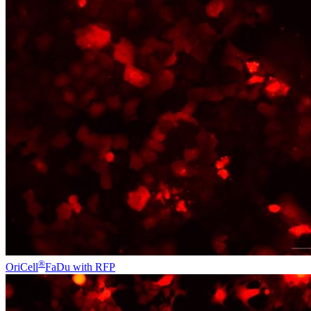
®
OriCell
FaDu with RFP