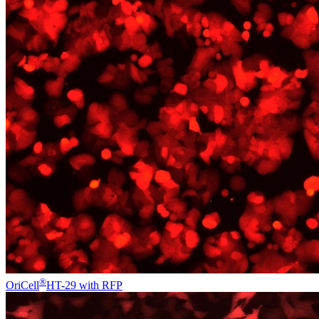
®
OriCell
HT-29 with RFP