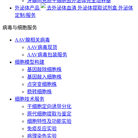
牙髓间充质干细胞去外泌体完全培养基
外泌体产品
去外泌体血清
外泌体提取试剂盒
外泌体
定制/服务
病毒与细胞服务
AAV腺相关病毒
AAV病毒现货
AAV病毒包装服务
细胞模型构建
基因敲除细胞株
基因敲入细胞株
点突变细胞株
稳转细胞株
细胞技术服务
干细胞定向诱导分化
原代细胞提取与鉴定
细胞特性及功能实验
免疫反应实验
病理染色实验