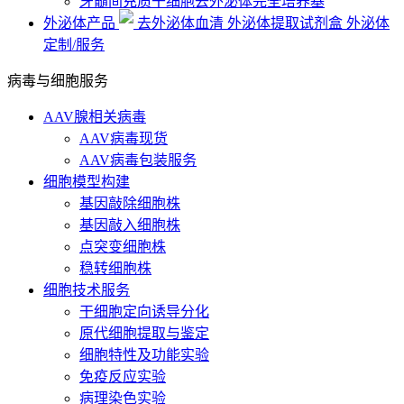
牙髓间充质干细胞去外泌体完全培养基
外泌体产品
去外泌体血清
外泌体提取试剂盒
外泌体
定制/服务
病毒与细胞服务
AAV腺相关病毒
AAV病毒现货
AAV病毒包装服务
细胞模型构建
基因敲除细胞株
基因敲入细胞株
点突变细胞株
稳转细胞株
细胞技术服务
干细胞定向诱导分化
原代细胞提取与鉴定
细胞特性及功能实验
免疫反应实验
病理染色实验