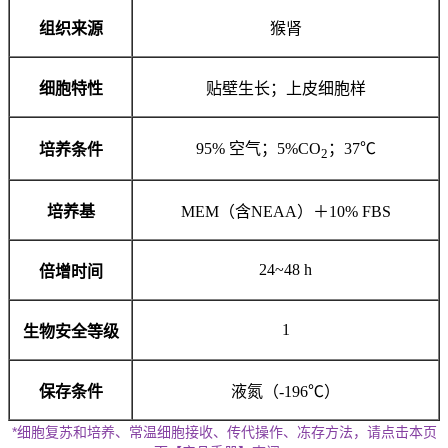
组织来源
猴肾
细胞特性
贴壁生长；上皮细胞样
95% 空气；5%CO
；37℃
培养条件
2
培养基
MEM（含NEAA）＋10% FBS
24~48 h
倍增时间
1
生物安全等级
保存条件
液氮（-196℃）
*细胞复苏和培养、常温细胞接收、传代操作、冻存方法，请点击本页