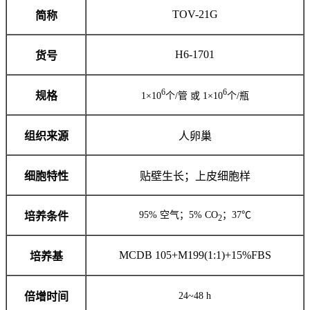
TOV-21G
简称
H6-1701
货号
6
6
规格
1×10
个/管 或 1×10
个/瓶
组织来源
人卵巢
细胞特性
贴壁生长；上皮细胞样
95% 空气；5% CO
；37℃
培养条件
2
MCDB 105+M199(1:1)+15%FBS
培养基
倍增时间
24~48 h