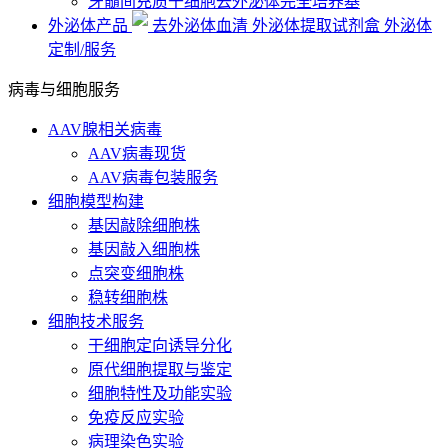
牙髓间充质干细胞去外泌体完全培养基
外泌体产品
去外泌体血清
外泌体提取试剂盒
外泌体
定制/服务
病毒与细胞服务
AAV腺相关病毒
AAV病毒现货
AAV病毒包装服务
细胞模型构建
基因敲除细胞株
基因敲入细胞株
点突变细胞株
稳转细胞株
细胞技术服务
干细胞定向诱导分化
原代细胞提取与鉴定
细胞特性及功能实验
免疫反应实验
病理染色实验