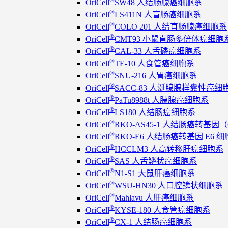
OriCell
SW48 人结肠腺癌细胞系
®
OriCell
LS411N 人盲肠癌细胞系
®
OriCell
COLO 201 人结直肠腺癌细胞系
®
OriCell
CMT93 小鼠直肠多倍体癌细胞
®
OriCell
CAL-33 人舌磷癌细胞系
®
OriCell
TE-10 人食管癌细胞系
®
OriCell
SNU-216 人胃癌细胞系
®
OriCell
SACC-83 人涎腺腺样囊性癌细
®
OriCell
PaTu8988t 人胰腺癌细胞系
®
OriCell
LS180 人结肠癌细胞系
®
OriCell
RKO-AS45-1 人结肠癌转基因
®
OriCell
RKO-E6 人结肠癌转基因 E6 
®
OriCell
HCCLM3 人高转移肝癌细胞系
®
OriCell
SAS 人舌鳞状癌细胞系
®
OriCell
N1-S1 大鼠肝癌细胞系
®
OriCell
WSU-HN30 人口腔鳞状细胞系
®
OriCell
Mahlavu 人肝癌细胞系
®
OriCell
KYSE-180 人食管癌细胞系
®
OriCell
CX-1 人结肠癌细胞系