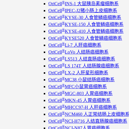
®
OriCell
INS-1 大鼠胰岛素瘤细胞系
®
OriCell
IPEC-J2猪小肠上皮细胞系
®
OriCell
KYSE-30 人食管鳞癌细胞系
®
OriCell
KYSE-150 人食管鳞癌细胞系
®
OriCell
KYSE-410 人食管鳞癌细胞系
®
OriCell
KYSE520 人食管鳞癌细胞系
®
OriCell
Li-7 人肝癌细胞系
®
OriCell
LoVo 人结肠癌细胞系
®
OriCell
LS513 人结直肠癌细胞系
®
OriCell
LS 174T 人结肠腺癌细胞系
®
OriCell
LX-2 人肝星形细胞系
®
OriCell
MC38 小鼠结肠癌细胞系
®
OriCell
MFC小鼠胃癌细胞系
®
OriCell
MGC-803 人胃癌细胞系
®
OriCell
MKN-45 人胃癌细胞系
®
OriCell
MHCC97-H 人肝癌细胞系
®
OriCell
NCM460 人正常结肠上皮细胞
®
OriCell
NCI-H716 人结直肠腺癌细胞系
®
OriCell
NCI-N87人胃癌细胞系