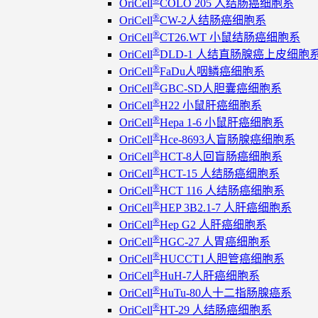
OriCell
COLO 205 人结肠癌细胞系
®
OriCell
CW-2人结肠癌细胞系
®
OriCell
CT26.WT 小鼠结肠癌细胞系
®
OriCell
DLD-1 人结直肠腺癌上皮细胞
®
OriCell
FaDu人咽鳞癌细胞系
®
OriCell
GBC-SD人胆囊癌细胞系
®
OriCell
H22 小鼠肝癌细胞系
®
OriCell
Hepa 1-6 小鼠肝癌细胞系
®
OriCell
Hce-8693人盲肠腺癌细胞系
®
OriCell
HCT-8人回盲肠癌细胞系
®
OriCell
HCT-15 人结肠癌细胞系
®
OriCell
HCT 116 人结肠癌细胞系
®
OriCell
HEP 3B2.1-7 人肝癌细胞系
®
OriCell
Hep G2 人肝癌细胞系
®
OriCell
HGC-27 人胃癌细胞系
®
OriCell
HUCCT1人胆管癌细胞系
®
OriCell
HuH-7人肝癌细胞系
®
OriCell
HuTu-80人十二指肠腺癌系
®
OriCell
HT-29 人结肠癌细胞系