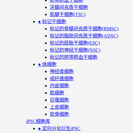
脐带脐血干细胞
牙髓间充质干细胞
肌腱干细胞(TSC)
● 标记干细胞
标记的骨髓间充质干细胞(BMSC)
标记的脂肪间充质干细胞(ADSC)
标记的胚胎干细胞(ESC)
标记的神经干细胞(NSC)
标记的脐带脐血干细胞
● 体细胞
神经类细胞
成纤维细胞
内皮细胞
肌细胞
巨噬细胞
上皮细胞
软骨细胞
iPSC细胞库
● 定向分化衍生iPSC