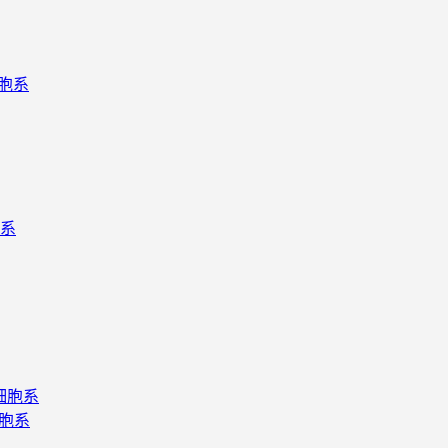
细胞系
胞系
癌细胞系
细胞系