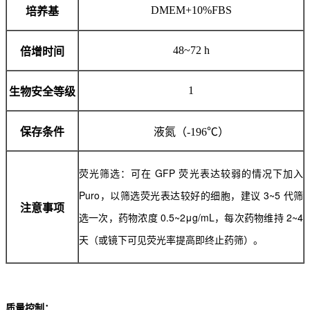
DMEM+10%FBS
培养基
48~72 h
倍增时间
1
生物安全等级
保存条件
液氮（-196℃）
荧光筛选：可在 GFP 荧光表达较弱的情况下加入
Puro，以筛选荧光表达较好的细胞，建议 3~5 代筛
注意事项
选一次，药物浓度 0.5~2μg/mL，每次药物维持 2~4
天（或镜下可见荧光率提高即终止药筛）。
质量控制：