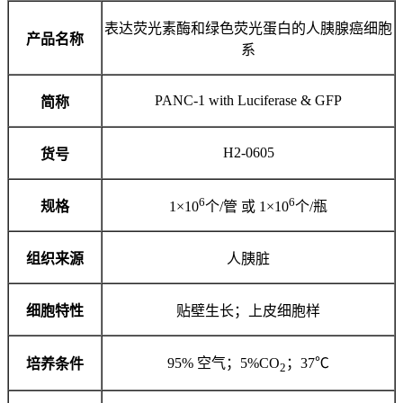
表达荧光素酶和绿色荧光蛋白的人胰腺癌细胞
产品名称
系
PANC-1 with Luciferase & GFP
简称
H2-0605
货号
6
6
规格
1×10
个/管 或 1×10
个/瓶
组织来源
人胰脏
细胞特性
贴壁生长；上皮细胞样
95% 空气；5%CO
；37℃
培养条件
2