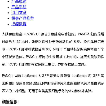
产品概述
产品手册
引用文献
相关产品推荐
成瘤数据
人胰腺癌细胞（PANC-1）源自于胰腺癌导管细胞。PANC-1 细胞倍增
时间约为 52 小时，G6PD 活性处
于低泳动性的 B 型。染色体研究表
明，PANC-1 细胞模式数目为 63，包括 3 个独特标记的染色体和 1 个
小
环状染色体。PANC-1 细胞的生长可被 1U/ml 的左旋天冬酰胺酶抑
制；PANC-1 细胞能在软琼脂上生长，
亦能在裸鼠上成瘤。
PANC-1 with Luciferase & GFP 是通过携带有 Luciferase 和 GFP 基
因的重组慢病毒感染原始细胞株
而获得荧光素酶和绿色荧光蛋白稳定
表达的一株细胞，可用于各类需要细胞示踪的体内和体外实验。
细胞信息：