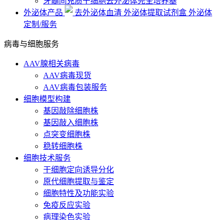
牙髓间充质干细胞去外泌体完全培养基
外泌体产品
去外泌体血清
外泌体提取试剂盒
外泌体
定制/服务
病毒与细胞服务
AAV腺相关病毒
AAV病毒现货
AAV病毒包装服务
细胞模型构建
基因敲除细胞株
基因敲入细胞株
点突变细胞株
稳转细胞株
细胞技术服务
干细胞定向诱导分化
原代细胞提取与鉴定
细胞特性及功能实验
免疫反应实验
病理染色实验