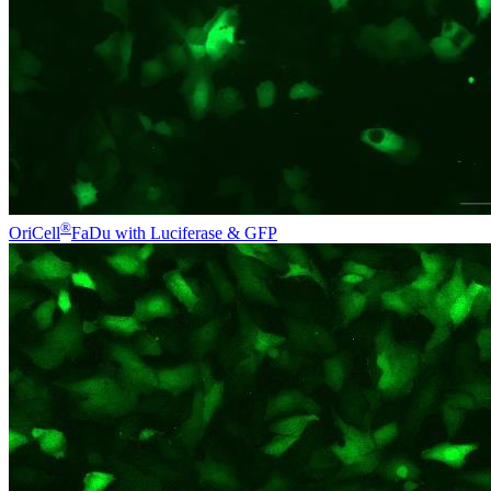
®
OriCell
FaDu with Luciferase & GFP