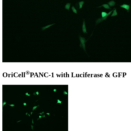
®
OriCell
PANC-1 with Luciferase & GFP