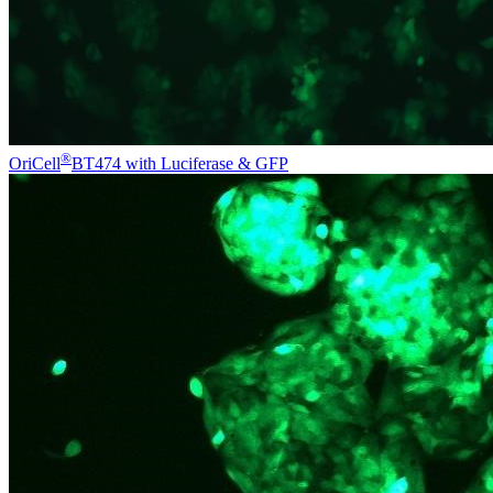
®
OriCell
BT474 with Luciferase & GFP