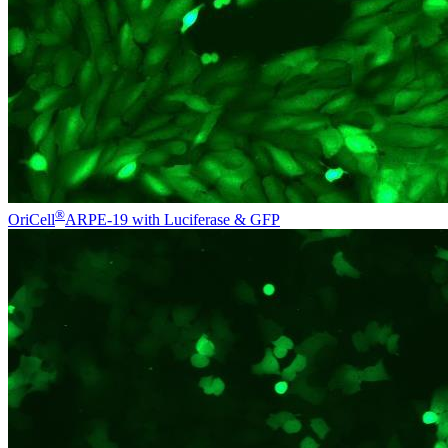
®
OriCell
ARPE-19 with Luciferase & GFP