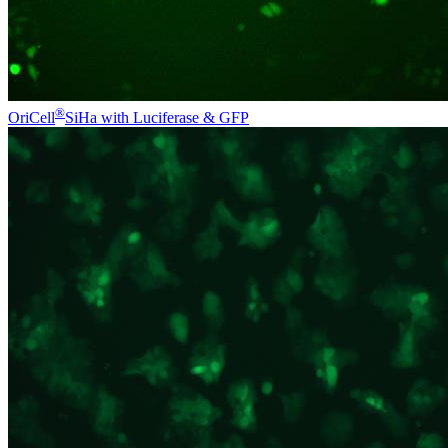
®
OriCell
SiHa with Luciferase & GFP