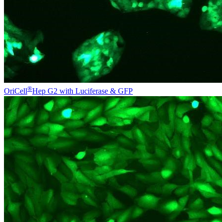
®
OriCell
Hep G2 with Luciferase & GFP