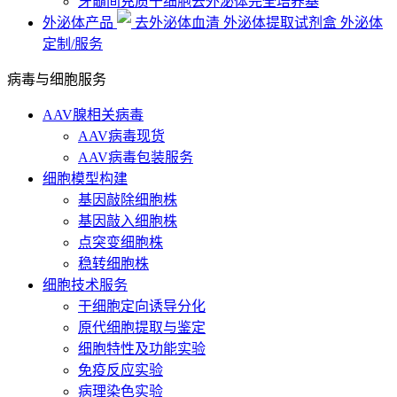
牙髓间充质干细胞去外泌体完全培养基
外泌体产品
去外泌体血清
外泌体提取试剂盒
外泌体
定制/服务
病毒与细胞服务
AAV腺相关病毒
AAV病毒现货
AAV病毒包装服务
细胞模型构建
基因敲除细胞株
基因敲入细胞株
点突变细胞株
稳转细胞株
细胞技术服务
干细胞定向诱导分化
原代细胞提取与鉴定
细胞特性及功能实验
免疫反应实验
病理染色实验