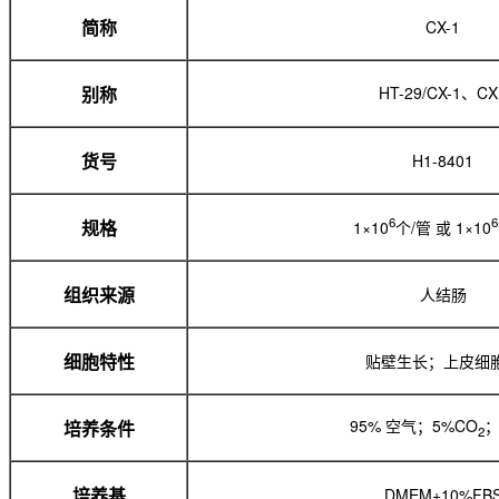
CX-1
简称
HT-29/CX-1、CX
别称
H1-8401
货号
6
6
1×10
个/管 或 1×10
规格
人结肠
组织来源
贴壁生长；上皮细
细胞特性
95% 空气；5%CO
；
培养条件
2
DMEM+10%FB
培养基