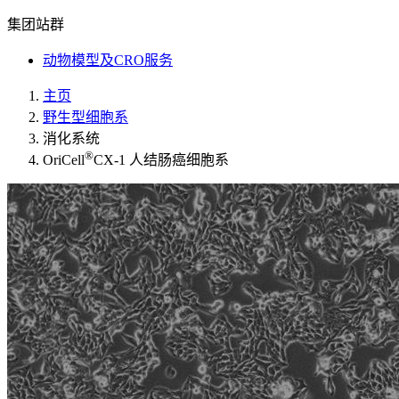
集团站群
动物模型及CRO服务
主页
野生型细胞系
消化系统
®
OriCell
CX-1 人结肠癌细胞系