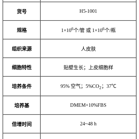
H5-1001
货号
6
6
规格
1×10
个/管 或 1×10
个/瓶
组织来源
人皮肤
细胞特性
贴壁生长；上皮细胞样
95% 空气；5%CO
；37℃
培养条件
2
DMEM+10%FBS
培养基
24~48 h
倍增时间