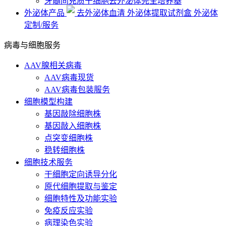
牙髓间充质干细胞去外泌体完全培养基
外泌体产品
去外泌体血清
外泌体提取试剂盒
外泌体
定制/服务
病毒与细胞服务
AAV腺相关病毒
AAV病毒现货
AAV病毒包装服务
细胞模型构建
基因敲除细胞株
基因敲入细胞株
点突变细胞株
稳转细胞株
细胞技术服务
干细胞定向诱导分化
原代细胞提取与鉴定
细胞特性及功能实验
免疫反应实验
病理染色实验