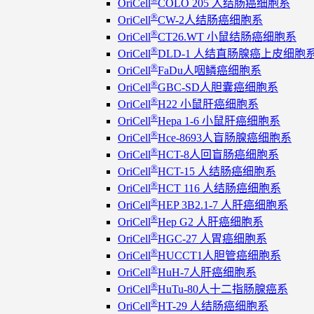
OriCell
COLO 205 人结肠癌细胞系
®
OriCell
CW-2人结肠癌细胞系
®
OriCell
CT26.WT 小鼠结肠癌细胞系
®
OriCell
DLD-1 人结直肠腺癌上皮细胞
®
OriCell
FaDu人咽鳞癌细胞系
®
OriCell
GBC-SD人胆囊癌细胞系
®
OriCell
H22 小鼠肝癌细胞系
®
OriCell
Hepa 1-6 小鼠肝癌细胞系
®
OriCell
Hce-8693人盲肠腺癌细胞系
®
OriCell
HCT-8人回盲肠癌细胞系
®
OriCell
HCT-15 人结肠癌细胞系
®
OriCell
HCT 116 人结肠癌细胞系
®
OriCell
HEP 3B2.1-7 人肝癌细胞系
®
OriCell
Hep G2 人肝癌细胞系
®
OriCell
HGC-27 人胃癌细胞系
®
OriCell
HUCCT1人胆管癌细胞系
®
OriCell
HuH-7人肝癌细胞系
®
OriCell
HuTu-80人十二指肠腺癌系
®
OriCell
HT-29 人结肠癌细胞系