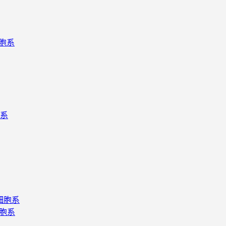
细胞系
胞系
癌细胞系
细胞系