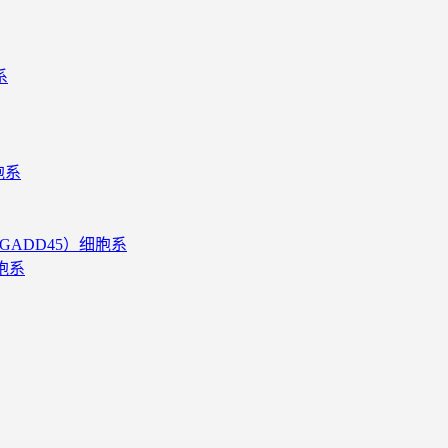
系
胞系
（GADD45）细胞系
细胞系