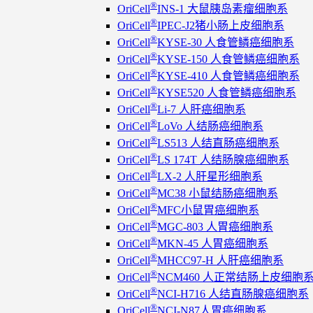
®
OriCell
INS-1 大鼠胰岛素瘤细胞系
®
OriCell
IPEC-J2猪小肠上皮细胞系
®
OriCell
KYSE-30 人食管鳞癌细胞系
®
OriCell
KYSE-150 人食管鳞癌细胞系
®
OriCell
KYSE-410 人食管鳞癌细胞系
®
OriCell
KYSE520 人食管鳞癌细胞系
®
OriCell
Li-7 人肝癌细胞系
®
OriCell
LoVo 人结肠癌细胞系
®
OriCell
LS513 人结直肠癌细胞系
®
OriCell
LS 174T 人结肠腺癌细胞系
®
OriCell
LX-2 人肝星形细胞系
®
OriCell
MC38 小鼠结肠癌细胞系
®
OriCell
MFC小鼠胃癌细胞系
®
OriCell
MGC-803 人胃癌细胞系
®
OriCell
MKN-45 人胃癌细胞系
®
OriCell
MHCC97-H 人肝癌细胞系
®
OriCell
NCM460 人正常结肠上皮细胞
®
OriCell
NCI-H716 人结直肠腺癌细胞系
®
OriCell
NCI-N87人胃癌细胞系