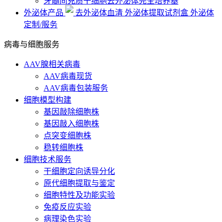
牙髓间充质干细胞去外泌体完全培养基
外泌体产品
去外泌体血清
外泌体提取试剂盒
外泌体
定制/服务
病毒与细胞服务
AAV腺相关病毒
AAV病毒现货
AAV病毒包装服务
细胞模型构建
基因敲除细胞株
基因敲入细胞株
点突变细胞株
稳转细胞株
细胞技术服务
干细胞定向诱导分化
原代细胞提取与鉴定
细胞特性及功能实验
免疫反应实验
病理染色实验