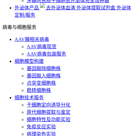
牙髓间充质干细胞去外泌体完全培养基
外泌体产品
去外泌体血清
外泌体提取试剂盒
外泌体
定制/服务
病毒与细胞服务
AAV腺相关病毒
AAV病毒现货
AAV病毒包装服务
细胞模型构建
基因敲除细胞株
基因敲入细胞株
点突变细胞株
稳转细胞株
细胞技术服务
干细胞定向诱导分化
原代细胞提取与鉴定
细胞特性及功能实验
免疫反应实验
病理染色实验