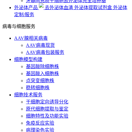
牙髓间充质干细胞去外泌体完全培养基
外泌体产品
去外泌体血清
外泌体提取试剂盒
外泌体
定制/服务
病毒与细胞服务
AAV腺相关病毒
AAV病毒现货
AAV病毒包装服务
细胞模型构建
基因敲除细胞株
基因敲入细胞株
点突变细胞株
稳转细胞株
细胞技术服务
干细胞定向诱导分化
原代细胞提取与鉴定
细胞特性及功能实验
免疫反应实验
病理染色实验