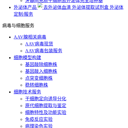
牙髓间充质干细胞去外泌体完全培养基
外泌体产品
去外泌体血清
外泌体提取试剂盒
外泌体
定制/服务
病毒与细胞服务
AAV腺相关病毒
AAV病毒现货
AAV病毒包装服务
细胞模型构建
基因敲除细胞株
基因敲入细胞株
点突变细胞株
稳转细胞株
细胞技术服务
干细胞定向诱导分化
原代细胞提取与鉴定
细胞特性及功能实验
免疫反应实验
病理染色实验