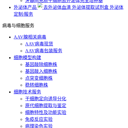
牙髓间充质干细胞去外泌体完全培养基
外泌体产品
去外泌体血清
外泌体提取试剂盒
外泌体
定制/服务
病毒与细胞服务
AAV腺相关病毒
AAV病毒现货
AAV病毒包装服务
细胞模型构建
基因敲除细胞株
基因敲入细胞株
点突变细胞株
稳转细胞株
细胞技术服务
干细胞定向诱导分化
原代细胞提取与鉴定
细胞特性及功能实验
免疫反应实验
病理染色实验