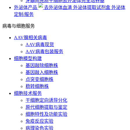
牙髓间充质干细胞去外泌体完全培养基
外泌体产品
去外泌体血清
外泌体提取试剂盒
外泌体
定制/服务
病毒与细胞服务
AAV腺相关病毒
AAV病毒现货
AAV病毒包装服务
细胞模型构建
基因敲除细胞株
基因敲入细胞株
点突变细胞株
稳转细胞株
细胞技术服务
干细胞定向诱导分化
原代细胞提取与鉴定
细胞特性及功能实验
免疫反应实验
病理染色实验