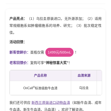
产品亮点：
（1）乌拉圭原装进口，无外源添加；（2）适用
常规细胞系如肿瘤细胞系的培养、研究；（3）批次稳定性
佳。
活动回馈：
新客尝鲜价：
首瓶仅需
1499元/500mL
！
老客回馈价：
复购可享
“神秘惊喜大奖”
！
产品名称
血清来源
®
乌拉圭
FB
OriCell
标准级胎牛血清
我们还可供应
新西兰原装进口动物血清
（如胎牛血清、成年
牛血清、新生牛血清、马血清），欢迎了解咨询。