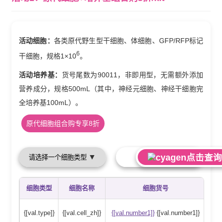
活动细胞：
各类原代野生型干细胞、体细胞、GFP/RFP标记
6
干细胞，规格1×10
。
活动培养基：
货号尾数为90011，非即用型，无需额外添加
营养成分，规格500mL（其中，神经元细胞、神经干细胞完
全培养基100mL）。
原代细胞组合购专享8折
▼
点击查询
细胞类型
细胞名称
细胞货号
{[val.type]}
{[val.cell_zh]}
{[val.number1]}
{[val.number1]}
{[v