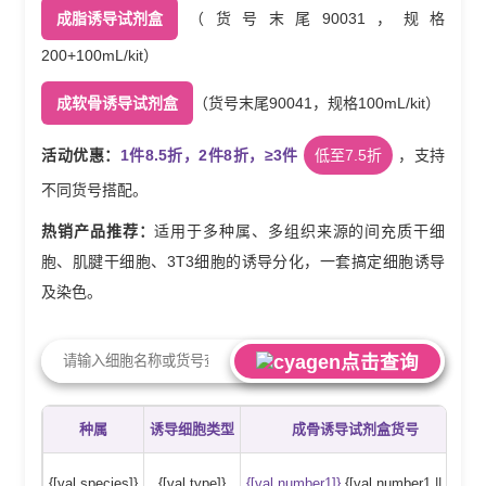
成脂诱导试剂盒
（货号末尾90031，规格
200+100mL/kit）
成软骨诱导试剂盒
（货号末尾90041，规格100mL/kit）
活动优惠：
1件8.5折，2件8折，≥3件
低至7.5折
，支持
不同货号搭配。
热销产品推荐：
适用于多种属、多组织来源的间充质干细
胞、肌腱干细胞、3T3细胞的诱导分化，一套搞定细胞诱导
及染色。
点击查询
种属
诱导细胞类型
成骨诱导试剂盒货号
{[val.species]}
{[val.type]}
{[val.number1]}
{[val.number1 || '-']}
{