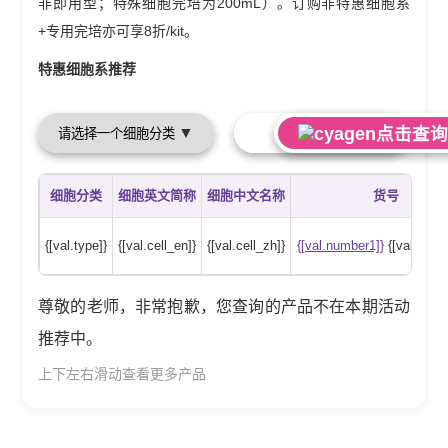
非即用型；特殊细胞完培为200mL）。订购非特惠细胞系
+专用完培亦可享8折/kit。
特惠细胞系推荐
▼
点击查询
细胞分类
细胞英文简称
细胞中文名称
货号
{[val.type]}
{[val.cell_en]}
{[val.cell_zh]}
{[val.number1]}
{[val.numb
尊敬的老师，非常抱歉，您查询的产品不在本期活动
推荐中。
上下左右滑动查看更多产品